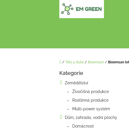
Přejít
na
obsah
Domů
/
Tělo a duše
/
Bioemsan
/
Bioemsan le
P
Kategorie
o
Přeskočit
kategorie
s
Zemědělství
t
Živočišná produkce
r
a
Rostlinná produkce
n
Multi-power systém
n
í
Dům, zahrada, vodní plochy
p
Domácnost