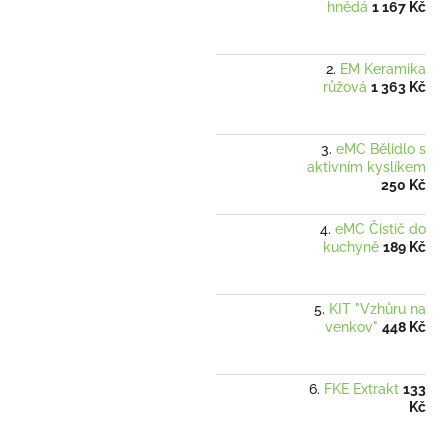
hnědá
1 167 Kč
EM Keramika
růžová
1 363 Kč
eMC Bělidlo s
aktivním kyslíkem
250 Kč
eMC Čistič do
kuchyně
189 Kč
KIT "Vzhůru na
venkov"
448 Kč
FKE Extrakt
133
Kč