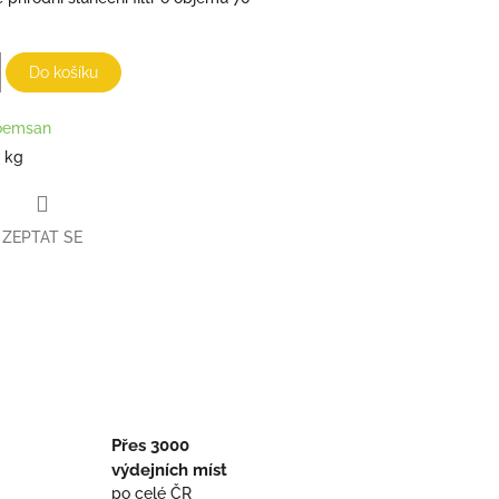
Do košíku
oemsan
1 kg
ZEPTAT SE
book
Přes 3000
výdejních míst
po celé ČR