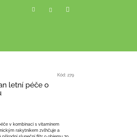
Nákupní
Hledat
Přihlášení
košík
Kód:
279
n letní péče o
u
 péče v kombinaci s vitamínem
nickým rakytníkem zvlhčuje a
 přírodní sluneční filtr o objemu 70