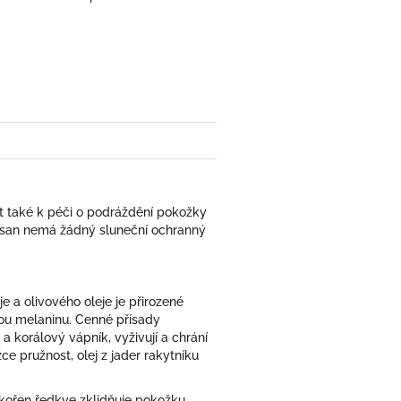
ít také k péči o podráždění pokožky
msan nemá žádný sluneční ochranný
 a olivového oleje je přirozené
ou melaninu. Cenné přísady
a korálový vápník, vyživují a chrání
 pružnost, olej z jader rakytníku
kořen ředkve zklidňuje pokožku.