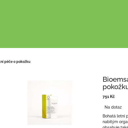
tní péče o pokožku
Bioemsa
pokožk
751 Kč
Měrná
Na dotaz
cena:
Bohatá letní
nabitým orga
obsahuje také