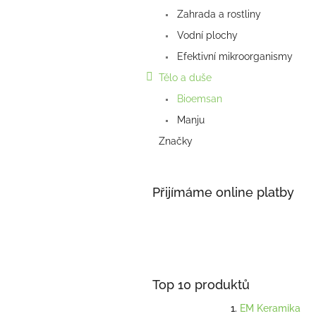
a
Zahrada a rostliny
n
e
Vodní plochy
l
Efektivní mikroorganismy
Tělo a duše
Bioemsan
Manju
Značky
Přijímáme online platby
Top 10 produktů
EM Keramika