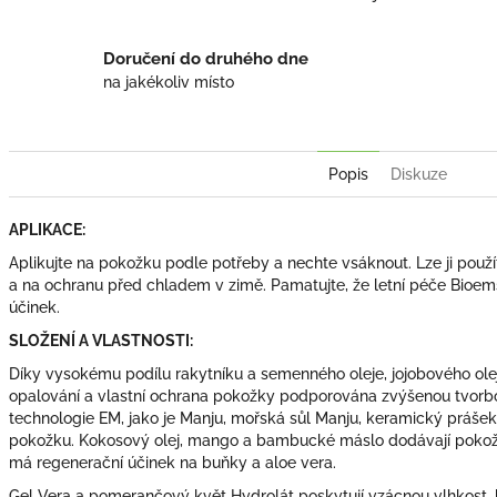
Doručení do druhého dne
na jakékoliv místo
Popis
Diskuze
APLIKACE:
Aplikujte na pokožku podle potřeby a nechte vsáknout. Lze ji použ
a na ochranu před chladem v zimě. Pamatujte, že letní péče Bioe
účinek.
SLOŽENÍ A VLASTNOSTI:
Díky vysokému podílu rakytníku a semenného oleje, jojobového oleje
opalování a vlastní ochrana pokožky podporována zvýšenou tvorb
technologie EM, jako je Manju, mořská sůl Manju, keramický prášek 
pokožku. Kokosový olej, mango a bambucké máslo dodávají pokožce
má regenerační účinek na buňky a aloe vera.
Gel Vera a pomerančový květ Hydrolát poskytují vzácnou vlhkost, 