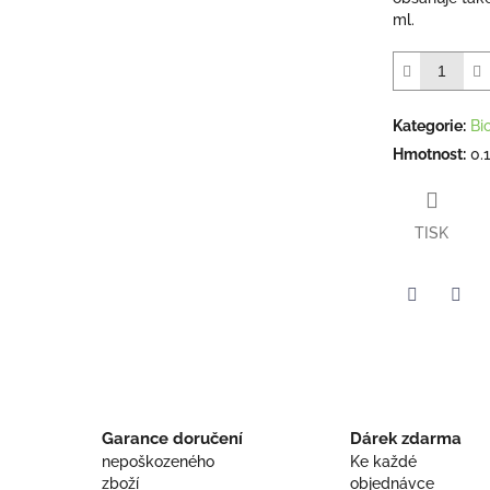
ml.
Kategorie
:
Bi
Hmotnost
:
0.
TISK
Twitter
Face
Garance doručení
Dárek zdarma
nepoškozeného
Ke každé
zboží
objednávce