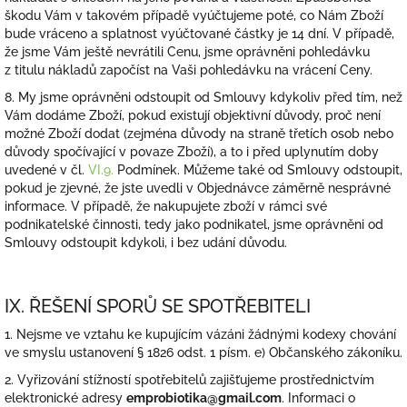
škodu Vám v takovém případě vyúčtujeme poté, co Nám Zboží
bude vráceno a splatnost vyúčtované částky je 14 dní. V případě,
že jsme Vám ještě nevrátili Cenu, jsme oprávněni pohledávku
z titulu nákladů započíst na Vaši pohledávku na vrácení Ceny.
8. My jsme oprávněni odstoupit od Smlouvy kdykoliv před tím, než
Vám dodáme Zboží, pokud existují objektivní důvody, proč není
možné Zboží dodat (zejména důvody na straně třetích osob nebo
důvody spočívající v povaze Zboží), a to i před uplynutím doby
uvedené v čl.
VI.9.
Podmínek. Můžeme také od Smlouvy odstoupit,
pokud je zjevné, že jste uvedli v Objednávce záměrně nesprávné
informace. V případě, že nakupujete zboží v rámci své
podnikatelské činnosti, tedy jako podnikatel, jsme oprávněni od
Smlouvy odstoupit kdykoli, i bez udání důvodu.
IX. ŘEŠENÍ SPORŮ SE SPOTŘEBITELI
1. Nejsme ve vztahu ke kupujícím vázáni žádnými kodexy chování
ve smyslu ustanovení § 1826 odst. 1 písm. e) Občanského zákoníku.
2. Vyřizování stížností spotřebitelů zajišťujeme prostřednictvím
elektronické adresy
emprobiotika@gmail.com
. Informaci o