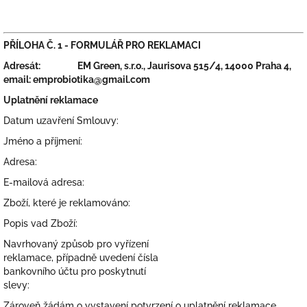
PŘÍLOHA Č. 1 -
FORMULÁŘ PRO REKLAMACI
Adresát: EM Green, s.r.o., Jaurisova 515/4, 14000 Praha 4,
email: emprobiotika@gmail.com
Uplatnění reklamace
Datum uzavření Smlouvy:
Jméno a příjmení:
Adresa:
E-mailová adresa:
Zboží, které je reklamováno:
Popis vad Zboží:
Navrhovaný způsob pro vyřízení
reklamace, případně uvedení čísla
bankovního účtu pro poskytnutí
slevy:
Zároveň žádám o vystavení potvrzení o uplatnění reklamace