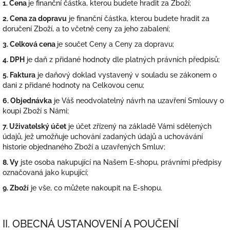
1. Cena
je finanční částka, kterou budete hradit za Zboží;
2. Cena za dopravu
je finanční částka, kterou budete hradit za
doručení Zboží, a to včetně ceny za jeho zabalení;
3. Celková cena
je součet Ceny a Ceny za dopravu;
4. DPH
je daň z přidané hodnoty dle platných právních předpisů;
5. Faktura
je daňový doklad vystavený v souladu se zákonem o
dani z přidané hodnoty na Celkovou cenu;
6. Objednávka
je Váš neodvolatelný návrh na uzavření Smlouvy o
koupi Zboží s Námi;
7. Uživatelský účet
je účet zřízený na základě Vámi sdělených
údajů, jež umožňuje uchování zadaných údajů a uchovávání
historie objednaného Zboží a uzavřených Smluv;
8. Vy
jste osoba nakupující na Našem E-shopu, právními předpisy
označovaná jako kupující;
9. Zboží
je vše, co můžete nakoupit na E-shopu.
II. OBECNÁ USTANOVENÍ A POUČENÍ