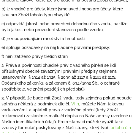
případně takové, které lze s ohledem na povahu Zboží očekávat;
b) je vhodné pro účely, které jsme uvedli nebo pro účely, které
jsou pro Zboží tohoto typu obvyklé;
c) odpovídá jakosti nebo provedení dohodnutého vzorku, pakliže
byla jakost nebo provedení stanovena podle vzorku;
d) je v odpovídajícím množství a hmotnosti;
e) splňuje požadavky na něj kladené právními předpisy;
f) není zatíženo právy třetích stran.
2. Práva a povinnosti ohledně práv z vadného plnění se řídí
příslušnými obecně závaznými právními předpisy (zejména
ustanoveními § 1914 až 1925, § 2099 až 2117 a § 2161 až 2174
Občanského zákoníku a zákonem č. 634/1992 Sb., o ochraně
spotřebitele, ve znění pozdějších předpisů).
3. V případě, že bude mít Zboží vadu, tedy zejména pokud nebude
splněna některá z podmínek dle čl.
VII.1
, můžete Nám takovou
vadu oznámit a uplatnit práva z vadného plnění (tedy Zboží
reklamovat) zasláním e-mailu či dopisu na Naše adresy uvedené u
Našich identifikačních údajů. Pro reklamaci můžete využít také
vzorový formulář poskytovaný z Naší strany, který tvoří
přílohu č. 1