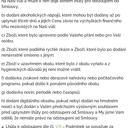
na Naší vůli a může k nim dojít během lhůty pro odstoupení od
Smlouvy;
b) dodání alkoholických nápojů, které mohou být dodány až po
uplynutí třiceti dnů a jejich Cena závisí na výchylkách finančního
trhu nezávislých na Naší vůli;
c) Zboží, které bylo upraveno podle Vašeho přání nebo pro Vaši
osobu;
d) Zboží, které podléhá rychlé zkáze a Zboží, které bylo po dodání
nenávratně smíseno s jiným;
e) Zboží v uzavřeném obalu, které bylo z obalu vyňato a z
hygienických důvodů jej není možné vrátit;
f) dodávka zvukové nebo obrazové nahrávky nebo počítačového
programu, pokud došlo k porušení původního obalu;
g) dodávka novin, periodik nebo časopisů;
h) dodání digitálního obsahu, pokud nebyl dodán na hmotném
nosiči a byl dodán s Vaším předchozím výslovným souhlasem
před uplynutím lhůty pro odstoupení od Smlouvy a My jsme Vám
sdělili, že nemáte právo na odstoupení od Smlouvy.
4. Lhůta k odstoupení dle čl.
VIII.2
Podmínek se považuje za