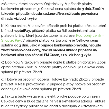
zašleme v rámci potvrzení Objednávky. V případě platby
bankovním převodem je Celková cena splatná do
3 dnů. Zboží v
takovém případě nebude zasláno dříve, než bude provedena
úhrada, viz bod 3.výše.
b) Kartou online. V takovém případě probíhá platba přes platební
bránu
ShoptetPay
, přičemž platba se řídí podmínkami této
platební brány, které jsou dostupné na adrese:
Podrobný ceník –
Shoptet Pay
.
V případě platby kartou online je Celková cena
splatná do
3 dnů. Jako v případě bankovního převodu, nebude
zboží zasláno do té doby, dokud nebude úhrada připsána na
bankovní účet společnosti EM Green, s.r.o., viz bod 3.výše.
c) Dobírkou.
V takovém případě dojde k platbě při doručení Zboží
oproti předání Zboží. V případě platby dobírkou je Celková cena
splatná při převzetí Zboží.
d) Hotově při osobním odběru. Hotově lze hradit Zboží v případě
převzetí v Naší provozovně. V případě platby hotově při osobním
odběru je Celková cena splatná při převzetí Zboží.
4. Faktura bude vystavena v elektronické podobě po uhrazení
Celkové ceny a bude zaslána na Vaši e-mailovou adresu. Faktura
bude též fyzicky přiložena ke Zboží a dostupná v Uživatelském