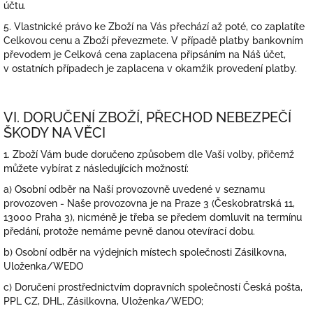
účtu.
5. Vlastnické právo ke Zboží na Vás přechází až poté, co zaplatíte
Celkovou cenu a Zboží převezmete. V případě platby bankovním
převodem je Celková cena zaplacena připsáním na Náš účet,
v ostatních případech je zaplacena v okamžik provedení platby.
VI. DORUČENÍ ZBOŽÍ, PŘECHOD NEBEZPEČÍ
ŠKODY NA VĚCI
1. Zboží Vám bude doručeno způsobem dle Vaší volby, přičemž
můžete vybírat z následujících možností:
a) Osobní odběr na Naší provozovně uvedené v seznamu
provozoven - Naše provozovna je na Praze 3 (Českobratrská 11,
13000 Praha 3), nicméně je třeba se předem domluvit na termínu
předání, protože nemáme pevně danou otevírací dobu.
b) Osobní odběr na výdejních místech společnosti Zásilkovna,
Uloženka/WEDO
c) Doručení prostřednictvím dopravních společností Česká pošta,
PPL CZ, DHL, Zásilkovna, Uloženka/WEDO;