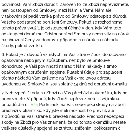
povinnosti Vám Zboží doručit. Zároveň to, že Zboží nepřevezmete,
není odstoupení od Smlouvy mezi Námi a Vámi. Nám ale
v takovém případě vzniká právo od Smlouvy odstoupit z důvodu
Vašeho podstatného porušení Smlouvy. Pokud se rozhodneme
tohoto práva využít, je odstoupení účinné v den, kdy Vám toto
odstoupení doručíme. Odstoupení od Smlouvy nemá vliv na nárok
na uhrazení Ceny za dopravu, případně na nárok na náhradu
škody, pokud vznikla.
6. Pokud je z důvodů vzniklých na Vaší straně Zboží doručováno
opakovaně nebo jiným způsobem, než bylo ve Smlouvě
dohodnuto, je Vaší povinností nahradit Nám náklady s tímto
opakovaným doručením spojené. Platební údaje pro zaplacení
těchto nákladů Vám zašleme na Vaši e-mailovou adresu
uvedenou ve Smlouvě a jsou splatné 14 dnů od doručení e-mailu.
7. Nebezpečí škody na Zboží na Vás přechází v okamžiku, kdy ho
převezmete. V případě, kdy Zboží nepřevezmete, s výjimkou
případů dle čl.
VI.
4
Podmínek, na Vás nebezpečí škody na Zboží
přechází v okamžiku, kdy jste měli možnost ho převzít, ale
z důvodů na Vaší straně k převzetí nedošlo. Přechod nebezpečí
škody na Zboží pro Vás znamená, že od tohoto okamžiku nesete
veškeré důsledky spojené se ztrátou, zničením, poškozením či