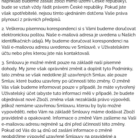
například budeme zasílat zboží mimo území České republiky),
bude se vztah vždy řádit právem České republiky. Pokud jste
však spotřebitelé, nejsou tímto ujednáním dotčena Vaše práva
plynoucí z právních předpisů.
2. Veškerou písemnou korespondenci si s Vámi budeme doručovat
elektronickou poštou. Naše e-mailová adresa je uvedena u Našich
identifikačních údajů. My budeme doručovat korespondenci na
Vaši e-mailovou adresu uvedenou ve Smlouvě, v Uživatelském
účtu nebo přes kterou jste nás kontaktovali.
3. Smlouvu je možné měnit pouze na základě naší písemné
dohody. My jsme však oprávněni změnit a doplnit tyto Podmínky,
tato změna se však nedotkne již uzavřených Smluv, ale pouze
Smluv, které budou uzavřeny po účinnosti této změny. O změně
Vás však budeme informovat pouze v případě, že máte vytvořený
Uživatelský účet (abyste tuto informaci měli v případě, že budete
objednávat nové Zboží, změna však nezakládá právo výpovědi,
jelikož nemáme uzavřenou Smlouvu, kterou by bylo možné
vypovědět), nebo Vám na základě Smlouvy máme dodávat Zboží
pravidelně a opakovaně. Informace o změně Vám zašleme na Vaši
e-mailovou adresu nejméně 14 dní před účinností této změny.
Pokud od Vás do 14 dnů od zaslání informace o změně
neobdržíme výpověď uzavřené Smlouvy na pravidelné a