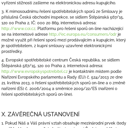
vyřízení stížnosti zašleme na elektronickou adresu kupujícího.
3. K mimosoudnímu řešení spotřebitelských sporů ze Smlouvy je
příslušná Česká obchodní inspekce, se sídlem Štěpánská 567/15,
120 00 Praha 2, IČ: 000 20 869, internetová adresa:
http://www.coi.cz
. Platformu pro řešení sporů on-line nacházející
se na internetové adrese
http://ec.europa.eu/consumers/odr
je
možné využít při řešení sporů mezi prodávajícím a kupujícím, který
je spotřebitelem, z kupní smlouvy uzavřené elektronickými
prostředky.
4. Evropské spotřebitelské centrum Česká republika, se sídlem
Štěpánská 567/15, 120 00 Praha 2, internetová adresa:
http://www.evropskyspotrebitel.cz
je kontaktním místem podle
Nařízení Evropského parlamentu a Rady (EU) č. 524/2013 ze dne
21. května 2013, o řešení spotřebitelských sporů on-line a o změně
nařízení (ES) č. 2006/2004 a směrnice 2009/22/ES (nařízení o
řešení spotřebitelských sporů on-line).
X. ZÁVĚREČNÁ USTANOVENÍ
1. Pokud Náš a Váš právní vztah obsahuje mezinárodní prvek (tedy