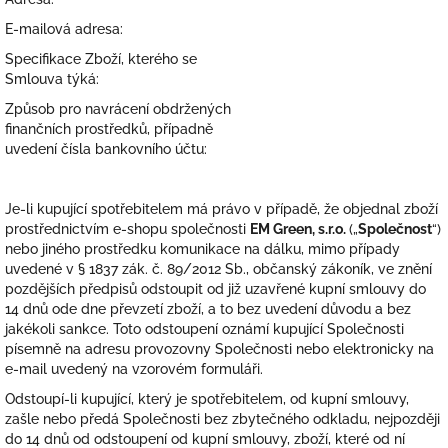
E-mailová adresa:
Specifikace Zboží, kterého se
Smlouva týká:
Způsob pro navrácení obdržených
finančních prostředků, případně
uvedení čísla bankovního účtu:
Je-li kupující spotřebitelem má právo v případě, že objednal zboží
prostřednictvím e-shopu společnosti
EM Green, s.r.o.
(„
Společnost
“)
nebo jiného prostředku komunikace na dálku, mimo případy
uvedené v § 1837 zák. č. 89/2012 Sb., občanský zákoník, ve znění
pozdějších předpisů odstoupit od již uzavřené kupní smlouvy do
14 dnů ode dne převzetí zboží, a to bez uvedení důvodu a bez
jakékoli sankce. Toto odstoupení oznámí kupující Společnosti
písemně na adresu provozovny Společnosti nebo elektronicky na
e-mail uvedený na vzorovém formuláři.
Odstoupí-li kupující, který je spotřebitelem, od kupní smlouvy,
zašle nebo předá Společnosti bez zbytečného odkladu, nejpozději
do 14 dnů od odstoupení od kupní smlouvy, zboží, které od ní