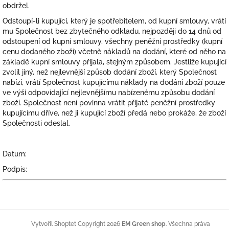
obdržel.
Odstoupí-li kupující, který je spotřebitelem, od kupní smlouvy, vrátí
mu Společnost bez zbytečného odkladu, nejpozději do 14 dnů od
odstoupení od kupní smlouvy, všechny peněžní prostředky (kupní
cenu dodaného zboží) včetně nákladů na dodání, které od něho na
základě kupní smlouvy přijala, stejným způsobem. Jestliže kupující
zvolil jiný, než nejlevnější způsob dodání zboží, který Společnost
nabízí, vrátí Společnost kupujícímu náklady na dodání zboží pouze
ve výši odpovídající nejlevnějšímu nabízenému způsobu dodání
zboží. Společnost není povinna vrátit přijaté peněžní prostředky
kupujícímu dříve, než ji kupující zboží předá nebo prokáže, že zboží
Společnosti odeslal.
Datum:
Podpis:
Z
á
Copyright 2026
EM Green shop
. Všechna práva
Vytvořil Shoptet