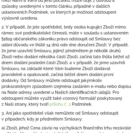
mezi Námi a Vámi od jeho počátku, může dojít z důvodů a
způsoby uvedenými v tomto článku, případně v dalších
ustanoveních Podmínek, ve kterých je možnost odstoupení
výslovně uvedena.
2.
V případě, že jste spotřebitel, tedy osoba kupující Zboží mimo
rámec své podnikatelské činnosti, máte v souladu s ustanovením
§1829 občanského zákoníku právo odstoupit od Smlouvy bez
udání důvodu ve lhůtě 14 dnů ode dne doručení Zboží. V případě,
že jsme uzavřeli Smlouvu, jejímž předmětem je několik druhů
Zboží nebo dodání několika částí Zboží, začíná tato lhůta běžet až
dnem dodání poslední části Zboží, a v případě, že jsme uzavřeli
Smlouvu, na základě které Vám budeme Zboží dodávat
pravidelně a opakovaně, začíná běžet dnem dodání první
dodávky. Od Smlouvy můžete odstoupit jakýmkoliv
prokazatelným způsobem (zejména zasláním e-mailu nebo dopisu
na Naše adresy uvedené u Našich identifikačních údajů). Pro
odstoupení můžete využít také vzorový formulář poskytovaný
z Naší strany, který tvoří
přílohu č. 2
Podmínek.
3. Ani jako spotřebitel však nemůžete od Smlouvy odstoupit
v případech, kdy je předmětem Smlouvy:
a) Zboží, jehož Cena závisí na výchylkách finančního trhu nezávisle