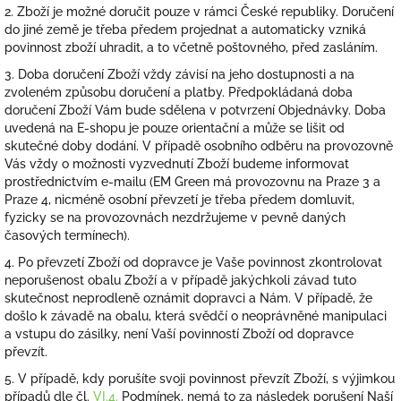
2. Zboží je možné doručit pouze v rámci České republiky. Doručení
do jiné země je třeba předem projednat a automaticky vzniká
povinnost zboží uhradit, a to včetně poštovného, před zasláním.
3. Doba doručení Zboží vždy závisí na jeho dostupnosti a na
zvoleném způsobu doručení a platby. Předpokládaná doba
doručení Zboží Vám bude sdělena v potvrzení Objednávky. Doba
uvedená na E-shopu je pouze orientační a může se lišit od
skutečné doby dodání. V případě osobního odběru na provozovně
Vás vždy o možnosti vyzvednutí Zboží budeme informovat
prostřednictvím e-mailu (EM Green má provozovnu na Praze 3 a
Praze 4, nicméně osobní převzetí je třeba předem domluvit,
fyzicky se na provozovnách nezdržujeme v pevně daných
časových termínech).
4. Po převzetí Zboží od dopravce je Vaše povinnost zkontrolovat
neporušenost obalu Zboží a v případě jakýchkoli závad tuto
skutečnost neprodleně oznámit dopravci a Nám. V případě, že
došlo k závadě na obalu, která svědčí o neoprávněné manipulaci
a vstupu do zásilky, není Vaší povinností Zboží od dopravce
převzít.
5. V případě, kdy porušíte svoji povinnost převzít Zboží, s výjimkou
případů dle čl.
VI.
4.
Podmínek, nemá to za následek porušení Naší