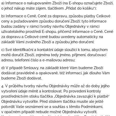
a) Informace o nakupovaném Zboží (na E-shopu označujete Zboží,
o jehož nákup máte zájem, tlačítkem „Přidat do košíku“);
b) Informace o Ceně, Ceně za dopravu, způsobu platby Celkové
ceny a požadovaném způsobu doručení Zboží; tyto informace
budou zadány v rámci tvorby návrhu Objednávky v rámci
uživatelského prostředí E-shopu, přičemž informace o Ceně, Ceně
za dopravu a Celkové ceně budou uvedeny automaticky na
základě Vámi zvolného Zboží a způsobu jeho doručení;
c) Své identifikační a kontaktní údaje sloužící k tomu, abychom
mohli doručit Zboží, zejména tedy jméno, příjmení, doručovací
adresu, telefonní číslo a e-mailovou adresu;
d) V případě Smlouvy, na základě které Vám budeme Zboží
dodávat pravidelně a opakovaně, též informaci, jak dlouho Vám
budeme Zboží dodávat.
4. V průběhu tvorby návrhu Objednávky může až do doby jejího
vytvoření údaje měnit a kontrolovat. Po provedení kontroly
prostřednictvím stisku tlačítka „Objednávka zavazující k platbě“
Objednávku vytvoříte. Před stiskem tlačítka musíte ale ještě
potvrdit Vaše seznámení se a souhlas s těmito Podmínkami,
v opačném případě nebude možné Objednávku vytvořit.