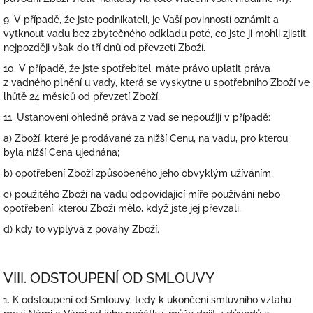
9. V případě, že jste podnikateli, je Vaší povinností oznámit a
vytknout vadu bez zbytečného odkladu poté, co jste ji mohli zjistit,
nejpozději však do tří dnů od převzetí Zboží.
10. V případě, že jste spotřebitel, máte právo uplatit práva
z vadného plnění u vady, která se vyskytne u spotřebního Zboží ve
lhůtě 24 měsíců od převzetí Zboží.
11. Ustanovení ohledně práva z vad se nepoužijí v případě:
a) Zboží, které je prodávané za nižší Cenu, na vadu, pro kterou
byla nižší Cena ujednána;
b) opotřebení Zboží způsobeného jeho obvyklým užíváním;
c) použitého Zboží na vadu odpovídající míře používání nebo
opotřebení, kterou Zboží mělo, když jste jej převzali;
d) kdy to vyplývá z povahy Zboží.
VIII. ODSTOUPENÍ OD SMLOUVY
1. K odstoupení od Smlouvy, tedy k ukončení smluvního vztahu