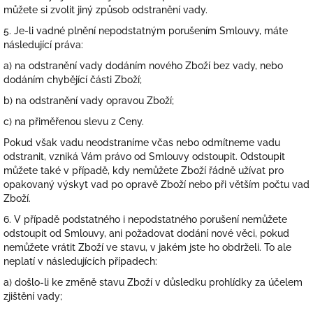
můžete si zvolit jiný způsob odstranění vady.
5. Je-li vadné plnění nepodstatným porušením Smlouvy, máte
následující práva:
a) na odstranění vady dodáním nového Zboží bez vady, nebo
dodáním chybějící části Zboží;
b) na odstranění vady opravou Zboží;
c) na přiměřenou slevu z Ceny.
Pokud však vadu neodstraníme včas nebo odmítneme vadu
odstranit, vzniká Vám právo od Smlouvy odstoupit. Odstoupit
můžete také v případě, kdy nemůžete Zboží řádně užívat pro
opakovaný výskyt vad po opravě Zboží nebo při větším počtu vad
Zboží.
6. V případě podstatného i nepodstatného porušení nemůžete
odstoupit od Smlouvy, ani požadovat dodání nové věci, pokud
nemůžete vrátit Zboží ve stavu, v jakém jste ho obdrželi. To ale
neplatí v následujících případech:
a) došlo-li ke změně stavu Zboží v důsledku prohlídky za účelem
zjištění vady;