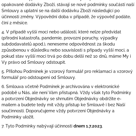
opakované dodávky Zboží, stávají se nové podmínky součástí naší
Smlouvy a uplatní se na další dodávku Zboží následující po
účinnosti změny. Výpovědní doba v případě, že výpověď podáte,
činí 2 měsíce.
4. V případě vyšší moci nebo událostí, které nelze předvídat
(přírodní katastrofa, pandemie, provozní poruchy, výpadky
subdodavatelů apod.), neneseme odpovědnost za škodu
způsobenou v důsledku nebo souvislosti s případy vyšší moci, a
pokud stav vyšší moci trvá po dobu delší než 10 dnů, máme My i
Vy právo od Smlouvy odstoupit.
5. Přílohou Podmínek je vzorový formulář pro reklamaci a vzorový
formulář pro odstoupení od Smlouvy.
6. Smlouva včetně Podmínek je archivována v elektronické
podobě u Nás, ale není Vám přístupná. Vždy však tyto Podmínky
a potvrzení Objednávky se shrnutím Objednávky obdržíte e-
mailem a budete tedy mít vždy přístup ke Smlouvě i bez Naší
součinnosti. Doporučujeme vždy potvrzení Objednávky a
Podmínky uložit.
7. Tyto Podmínky nabývají účinnosti
dnem 1.7.2023
.