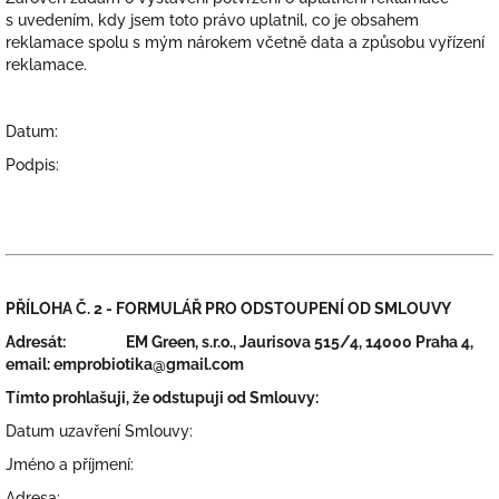
s uvedením, kdy jsem toto právo uplatnil, co je obsahem
reklamace spolu s mým nárokem včetně data a způsobu vyřízení
reklamace.
Datum:
Podpis:
PŘÍLOHA Č. 2 - FORMULÁŘ PRO ODSTOUPENÍ OD SMLOUVY
Adresát:
EM Green, s.r.o., Jaurisova 515/4, 14000 Praha 4,
email: emprobiotika@gmail.com
Tímto prohlašuji, že odstupuji od Smlouvy:
Datum uzavření Smlouvy:
Jméno a příjmení:
Adresa: