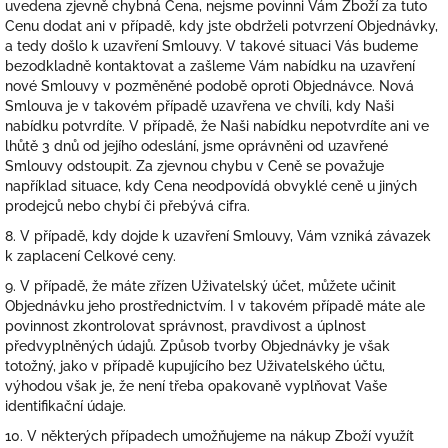
uvedena zjevně chybná Cena, nejsme povinni Vám Zboží za tuto
Cenu dodat ani v případě, kdy jste obdrželi potvrzení Objednávky,
a tedy došlo k uzavření Smlouvy. V takové situaci Vás budeme
bezodkladně kontaktovat a zašleme Vám nabídku na uzavření
nové Smlouvy v pozměněné podobě oproti Objednávce. Nová
Smlouva je v takovém případě uzavřena ve chvíli, kdy Naši
nabídku potvrdíte. V případě, že Naši nabídku nepotvrdíte ani ve
lhůtě 3 dnů od jejího odeslání, jsme oprávněni od uzavřené
Smlouvy odstoupit. Za zjevnou chybu v Ceně se považuje
například situace, kdy Cena neodpovídá obvyklé ceně u jiných
prodejců nebo chybí či přebývá cifra.
8. V případě, kdy dojde k uzavření Smlouvy, Vám vzniká závazek
k zaplacení Celkové ceny.
9. V případě, že máte zřízen Uživatelský účet, můžete učinit
Objednávku jeho prostřednictvím. I v takovém případě máte ale
povinnost zkontrolovat správnost, pravdivost a úplnost
předvyplněných údajů. Způsob tvorby Objednávky je však
totožný, jako v případě kupujícího bez Uživatelského účtu,
výhodou však je, že není třeba opakovaně vyplňovat Vaše
identifikační údaje.
10. V některých případech umožňujeme na nákup Zboží využít