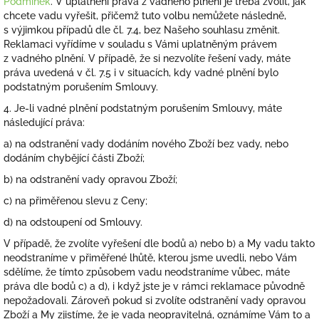
Podmínek
. V uplatnění práva z vadného plnění je třeba zvolit, jak
chcete vadu vyřešit, přičemž tuto volbu nemůžete následně,
s výjimkou případů dle čl. 7.4, bez Našeho souhlasu změnit.
Reklamaci vyřídíme v souladu s Vámi uplatněným právem
z vadného plnění. V případě, že si nezvolíte řešení vady, máte
práva uvedená v čl. 7.5 i v situacích, kdy vadné plnění bylo
podstatným porušením Smlouvy.
4. Je-li vadné plnění podstatným porušením Smlouvy, máte
následující práva:
a) na odstranění vady dodáním nového Zboží bez vady, nebo
dodáním chybějící části Zboží;
b) na odstranění vady opravou Zboží;
c) na přiměřenou slevu z Ceny;
d) na odstoupení od Smlouvy.
V případě, že zvolíte vyřešení dle bodů a) nebo b) a My vadu takto
neodstraníme v přiměřené lhůtě, kterou jsme uvedli, nebo Vám
sdělíme, že tímto způsobem vadu neodstraníme vůbec, máte
práva dle bodů c) a d), i když jste je v rámci reklamace původně
nepožadovali. Zároveň pokud si zvolíte odstranění vady opravou
Zboží a My zjistíme, že je vada neopravitelná, oznámíme Vám to a