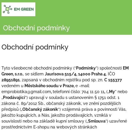
Přejít
na
obsah
Obchodní podmínky
Obchodní podmínky
Tyto všeobecné obchodní podmínky (“
Podmínky
”) společnosti
EM
Green, s.r.o.
, se sídlem
Jaurisova 515/4, 14000 Praha 4
, IČO
28951891
, zapsaná v obchodním rejstříku pod sp. zn.
C 155377
vedeném u
Městského soudu v Praze,
e
-mail:
emprobiotika@gmail.com
,
telefonní číslo: 704 11 50 11
,
(„
My
” nebo
„
Prodávající
”) upravují v souladu s ustanovením § 1751 odst. 1
zákona č. 89/2012 Sb., občanský zákoník, ve znění pozdějších
předpisů („
Občanský zákoník
“) vzájemná práva a povinnosti Vás,
jakožto kupujících, a Nás, jakožto prodávajících, vzniklá v
souvislosti nebo na základě kupní smlouvy („
Smlouva
“) uzavřené
prostřednictvím E-shopu na webových stránkách