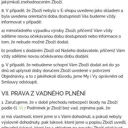
jakýmkoli znehodnocením Zboží.
8. V případě, že Zboží nebylo v E-shopu uvedeno jako skladem a
byla uvedena orientační doba dostupnosti Vás budeme vždy
informovat v případě:
a) mimořádného výpadku výroby Zboží, přičemž Vám vždy
sdělíme novou očekávanou dobu dostupnosti nebo informace o
tom, že nebude možné Zboží dodat;
b) prodlení s dodáním Zboží od Našeho dodavatele, přičemž Vám
vždy sdělíme novou očekávanou dobu dodání.
9. V případě, že nebudeme schopni Vám Zboží dodat ani do 30
dnů od uplynutí doby doručení Zboží uvedené v potvrzení
Objednávky, a to z jakéhokoli důvodu, jsme My i Vy oprávněni od
Smlouvy odstoupit.
VII. PRÁVA Z VADNÉHO PLNĚNÍ
1. Zaručujeme, že v době přechodu nebezpečí škody na Zboží
podle čl.
VI.
7
Podmínek je Zboží bez vad, zejména pak, že:
a) má vlastnosti, které jsme si s Vámi dohodnuli, a pokud nebyly
výslovně dohodnuty, pak takové, které jsme u popisu Zboží uvedli,