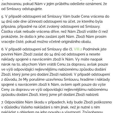
zachovanou, pokud Nám v jejím průběhu odešlete oznámení, že
od Smlouvy odstupujete.
5. V případě odstoupení od Smlouvy Vám bude Cena vrácena do
14 dnů ode dne účinnosti odstoupení na účet, ze kterého byla
připsána, případně na účet zvolený odstoupení od Smlouvy.
Částka však nebude vrácena dříve, než Nám Zboží vrátíte či než
prokážete, že došlo k jeho zaslání zpět Nám. Zboží Nám prosím
vracejte čisté, pokud možno včetně originálního obalu.
6. V případě odstoupení od Smlouvy dle čl.
VIII.2
Podmínek jste
povinní Nám Zboží zaslat do 14 dnů od odstoupení a nesete
náklady spojené s navrácením zboží k Nám. Vy máte naopak
nárok na to, abychom Vám vrátili Cenu za dopravu, avšak pouze
ve výši
odpovídající nejlevnějšímu nabízenému způsobu dodání
Zboží, který jsme pro dodání Zboží nabízeli. V případě odstoupení
z důvodu, že My porušíme uzavřenou Smlouvu, hradíme i náklady
spojené s navrácením zboží k Nám, ovšem opět pouze do výše
Ceny za dopravu ve výši
odpovídající nejlevnějšímu nabízenému
způsobu dodání Zboží, který jsme při dodání Zboží nabízeli.
7. Odpovídáte Nám škodu v případech, kdy bude Zboží poškozeno
v důsledku Vašeho nakládání s ním jinak, než je nutné s ním
nakládat s ohledem na jeho povahu a vlastnosti. Způsobenou