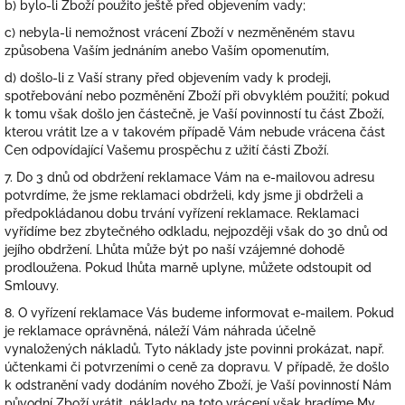
b) bylo-li Zboží použito ještě před objevením vady;
c) nebyla-li nemožnost vrácení Zboží v nezměněném stavu
způsobena Vaším jednáním anebo Vaším opomenutím,
d) došlo-li z Vaší strany před objevením vady k prodeji,
spotřebování nebo pozměnění Zboží při obvyklém použití; pokud
k tomu však došlo jen částečně, je Vaší povinností tu část Zboží,
kterou vrátit lze a v takovém případě Vám nebude vrácena část
Cen odpovídající Vašemu prospěchu z užití části Zboží.
7. Do 3 dnů od obdržení reklamace Vám na e-mailovou adresu
potvrdíme, že jsme reklamaci obdrželi, kdy jsme ji obdrželi a
předpokládanou dobu trvání vyřízení reklamace. Reklamaci
vyřídíme bez zbytečného odkladu, nejpozději však do 30 dnů od
jejího obdržení. Lhůta může být po naší vzájemné dohodě
prodloužena. Pokud lhůta marně uplyne, můžete odstoupit od
Smlouvy.
8. O vyřízení reklamace Vás budeme informovat e-mailem. Pokud
je reklamace oprávněná, náleží Vám náhrada účelně
vynaložených nákladů. Tyto náklady jste povinni prokázat, např.
účtenkami či potvrzeními o ceně za dopravu. V případě, že došlo
k odstranění vady dodáním nového Zboží, je Vaší povinností Nám
původní Zboží vrátit, náklady na toto vrácení však hradíme My.