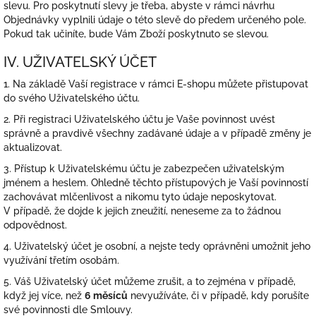
slevu. Pro poskytnutí slevy je třeba, abyste v rámci návrhu
Objednávky vyplnili údaje o této slevě do předem určeného pole.
Pokud tak učiníte, bude Vám Zboží poskytnuto se slevou.
IV. UŽIVATELSKÝ ÚČET
1. Na základě Vaší registrace v rámci E-shopu můžete přistupovat
do svého Uživatelského účtu.
2. Při registraci Uživatelského účtu je Vaše povinnost uvést
správně a pravdivě všechny zadávané údaje a v případě změny je
aktualizovat.
3. Přístup k Uživatelskému účtu je zabezpečen uživatelským
jménem a heslem. Ohledně těchto přístupových je Vaší povinností
zachovávat mlčenlivost a nikomu tyto údaje neposkytovat.
V případě, že dojde k jejich zneužití, neneseme za to žádnou
odpovědnost.
4. Uživatelský účet je osobní, a nejste tedy oprávněni umožnit jeho
využívání třetím osobám.
5. Váš Uživatelský účet můžeme zrušit, a to zejména v případě,
když jej více, než
6 měsíců
nevyužíváte, či v případě, kdy porušíte
své povinnosti dle Smlouvy.