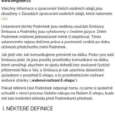
www.emgreen.cz
.
Všechny informace o zpracování Vašich osobních údajů jsou
obsaženy v Zásadách zpracování osobních údajů, která naleznete
zde
.
Ustanovení těchto Podmínek jsou nedílnou součástí Smlouvy.
Smlouva a Podmínky jsou vyhotoveny v českém jazyce. Znění
Podmínek můžeme jednostranně měnit či doplňovat. Tímto
ustanovením nejsou dotčena práva a povinnosti vzniklá po dobu
účinnosti předchozího znění Podmínek.
Jak jistě víte, tak komunikujeme primárně na dálku. Proto i pro naši
Smlouvu platí, že jsou použity prostředky komunikace na dálku,
které umožňují, abychom se spolu dohodli bez současné fyzické
přítomnosti Nás a Vás, a Smlouva je tak uzavřena distančním
způsobem v prostředí E-shopu, a to prostřednictvím rozhraní
webové stránky („
webové rozhraní E-shopu
“).
Pokud některá část Podmínek odporuje tomu, co jsme si společně
schválili v rámci procesu Vašeho nákupu na Našem E-shopu, bude
mít tato konkrétní dohoda před Podmínkami přednost.
I. NĚKTERÉ DEFINICE