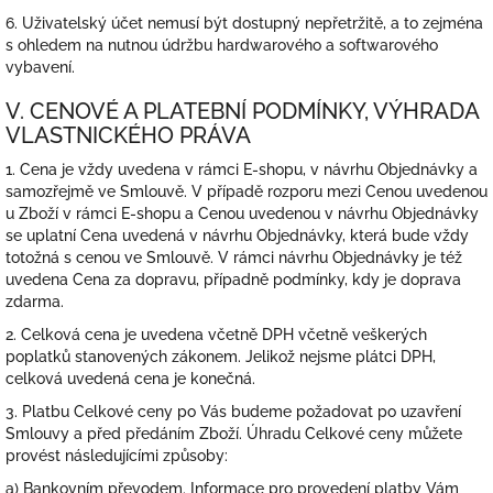
6. Uživatelský účet nemusí být dostupný nepřetržitě, a to zejména
s ohledem na nutnou údržbu hardwarového a softwarového
vybavení.
V. CENOVÉ A PLATEBNÍ PODMÍNKY, VÝHRADA
VLASTNICKÉHO PRÁVA
1. Cena je vždy uvedena v rámci E-shopu, v návrhu Objednávky a
samozřejmě ve Smlouvě. V případě rozporu mezi Cenou uvedenou
u Zboží v rámci E-shopu a Cenou uvedenou v návrhu Objednávky
se uplatní Cena uvedená v návrhu Objednávky, která bude vždy
totožná s cenou ve Smlouvě. V rámci návrhu Objednávky je též
uvedena Cena za dopravu, případně podmínky, kdy je doprava
zdarma.
2. Celková cena je uvedena včetně DPH včetně veškerých
poplatků stanovených zákonem. Jelikož nejsme plátci DPH,
celková uvedená cena je konečná.
3. Platbu Celkové ceny po Vás budeme požadovat po uzavření
Smlouvy a před předáním Zboží. Úhradu Celkové ceny můžete
provést
následujícími
způsoby:
a) Bankovním převodem. Informace pro provedení platby Vám