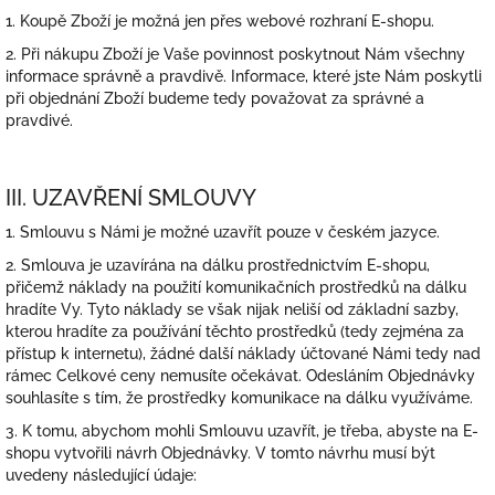
1. Koupě Zboží je možná jen přes webové rozhraní E-shopu.
2. Při nákupu Zboží je Vaše povinnost poskytnout Nám všechny
informace správně a pravdivě. Informace, které jste Nám poskytli
při objednání Zboží budeme tedy považovat za správné a
pravdivé.
III. UZAVŘENÍ SMLOUVY
1. Smlouvu s Námi je možné uzavřít pouze v českém jazyce.
2. Smlouva je uzavírána na dálku prostřednictvím E-shopu,
přičemž náklady na použití komunikačních prostředků na dálku
hradíte Vy. Tyto náklady se však nijak neliší od základní sazby,
kterou hradíte za používání těchto prostředků (tedy zejména za
přístup k internetu), žádné další náklady účtované Námi tedy nad
rámec Celkové ceny nemusíte očekávat. Odesláním Objednávky
souhlasíte s tím, že prostředky komunikace na dálku využíváme.
3. K tomu, abychom mohli Smlouvu uzavřít, je třeba, abyste na E-
shopu vytvořili návrh Objednávky. V tomto návrhu musí být
uvedeny následující údaje: