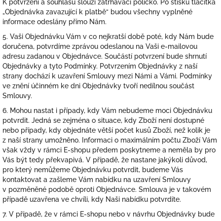
K potvrzení a souhlasu slouží zatrhávací políčko. Po stisku tlačítka
„Objednávka zavazující k platbě“ budou všechny vyplněné
informace odeslány přímo Nám.
5. Vaši Objednávku Vám v co nejkratší době poté, kdy Nám bude
doručena, potvrdíme zprávou odeslanou na Vaši e-mailovou
adresu zadanou v Objednávce. Součástí potvrzení bude shrnutí
Objednávky a tyto Podmínky. Potvrzením Objednávky z naší
strany dochází k uzavření Smlouvy mezi Námi a Vámi. Podmínky
ve znění účinném ke dni Objednávky tvoří nedílnou součást
Smlouvy.
6. Mohou nastat i případy, kdy Vám nebudeme moci Objednávku
potvrdit. Jedná se zejména o situace, kdy Zboží není dostupné
nebo případy, kdy objednáte větší počet kusů Zboží, než kolik je
z naší strany umožněno. Informaci o maximálním počtu Zboží Vám
však vždy v rámci E-shopu předem poskytneme a neměla by pro
Vás být tedy překvapivá. V případě, že nastane jakýkoli důvod,
pro který nemůžeme Objednávku potvrdit, budeme Vás
kontaktovat a zašleme Vám nabídku na uzavření Smlouvy
v pozměněné podobě oproti Objednávce. Smlouva je v takovém
případě uzavřena ve chvíli, kdy Naši nabídku potvrdíte.
7. V případě, že v rámci E-shopu nebo v návrhu Objednávky bude