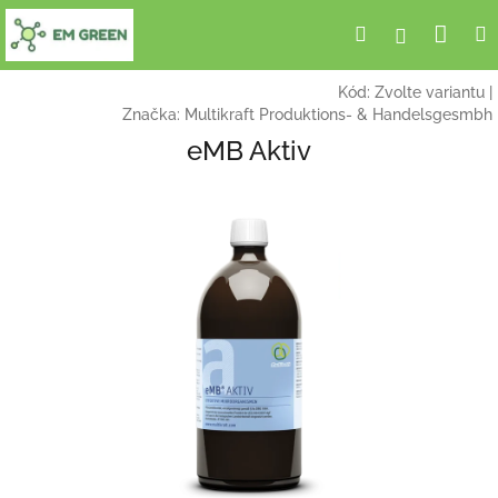
Přejít
Nák
Hledat
Přihlášení
na
obsah
koší
Kód:
Zvolte variantu
|
Značka:
Multikraft Produktions- & Handelsgesmbh
eMB Aktiv