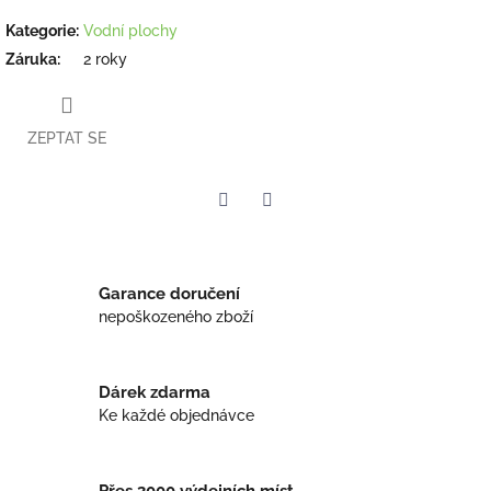
Kategorie
:
Vodní plochy
Záruka
:
2 roky
ZEPTAT SE
Twitter
Facebook
Garance doručení
nepoškozeného zboží
Dárek zdarma
Ke každé objednávce
Přes 3000 výdejních míst