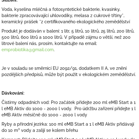
Složení:
Voda, kyselina mléčná a fotosyntetické bakterie, kvasinky,
bakterie zpracovávající uhlovodíky, melasa z cukrové třtiny*,
keramický prášek *z certifikovaného ekologického zemědělství
Produkt je dodáván v balení: 1 litr, 5 litrů, 10 litrů, 25 litrů, 200 litrů,
500 litrů, 600 litrů a 1000 litrů. V případě zájmu o větší, než 200
litrové balení nás, prosím, kontaktujte na email:
emprobiotika@gmail.com
.
Je v souladu se směrnicí EU 2092/91, dodatkem II A, ve znění
pozdějších předpisů, může být použit v ekologickém zemědělství.
Dávkování:
Čistírny odpadních vod: Pro začátek přidejte 200 ml eMB Start a 1
l eMB Aktiv do 1000 - 2000 l vody. Pro údržbu zařízení přidejte 1 l
eMB Aktiv měsíčně do 1000 - 2000 l vody
Ryby a přírodní jezírka: 100 ml eMB Start a 1 l eMB Aktiv přidávají
do 10 m³ vody a zalijí se kolem břehu