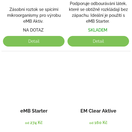
Podporuje odbourávání látek,
Zásobní roztok se spícími
které se obtížně rozkládají bez
mikroorganismy pro výrobu
zápachu. Ideální je použití s
eMB Aktiv.
eMB Starter.
NA DOTAZ
SKLADEM
Detail
Detail
eMB Starter
EM Clear Aktive
274 Kč
160 Kč
od
od