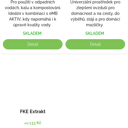
Pro použití v odpadních
Univerzální prostředek pro
vodách, kalu a kompostování.
zlepšení ovzduší pro
Ideální v kombinaci s eMB
domácnost a na cesty, do
AKTIV, kdy napomáhá i k
výběhů, stájí a pro domácí
úpravě kvality vody.
mazlíčky.
SKLADEM
SKLADEM
Detail
Detail
FKE Extrakt
133 Kč
od