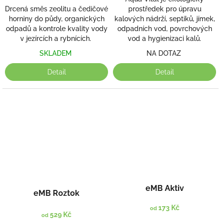
Drcená směs zeolitu a čedičové
prostředek pro úpravu
horniny do půdy, organických
kalových nádrží, septiků, jímek,
odpadů a kontrole kvality vody
odpadních vod, povrchových
v jezírcích a rybnících.
vod a hygienizaci kalů.
SKLADEM
NA DOTAZ
Detail
Detail
eMB Aktiv
eMB Roztok
173 Kč
od
529 Kč
od