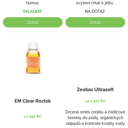
humus.
zvýšení chuti k jídlu.
SKLADEM
NA DOTAZ
Detail
Detail
Zeobas Ultrasoft
EM Clear Roztok
1 327 Kč
od
Drcená směs zeolitu a čedičové
292 Kč
od
horniny do půdy, organických
odpadů a kontrole kvality vody