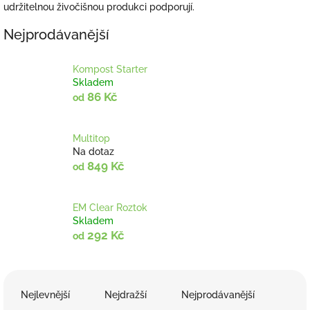
udržitelnou živočišnou produkci podporují.
Nejprodávanější
Kompost Starter
Skladem
86 Kč
od
Multitop
Na dotaz
849 Kč
od
EM Clear Roztok
Skladem
292 Kč
od
Ř
a
Nejlevnější
Nejdražší
Nejprodávanější
z