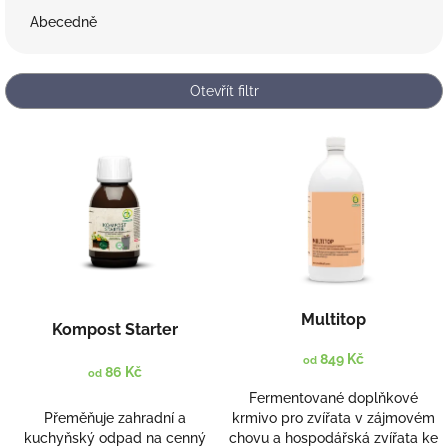
e
Abecedně
n
í
p
Otevřít filtr
r
o
V
d
ý
u
p
k
i
t
s
ů
p
r
o
d
Multitop
Kompost Starter
u
k
849 Kč
od
86 Kč
od
t
ů
Fermentované doplňkové
Přeměňuje zahradní a
krmivo pro zvířata v zájmovém
kuchyňský odpad na cenný
chovu a hospodářská zvířata ke