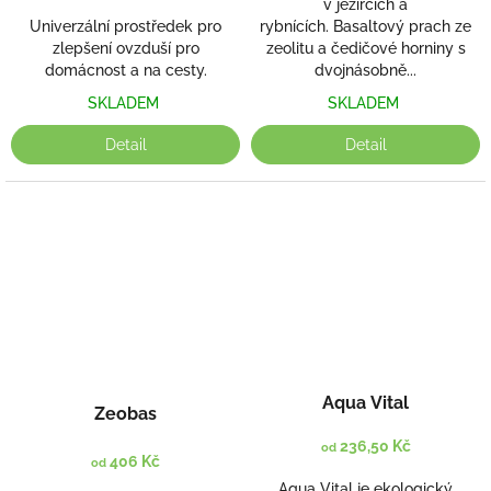
v jezírcích a
Univerzální prostředek pro
rybnících. Basaltový prach ze
zlepšení ovzduší pro
zeolitu a čedičové horniny s
domácnost a na cesty.
dvojnásobně...
SKLADEM
SKLADEM
Detail
Detail
Aqua Vital
Zeobas
236,50 Kč
od
406 Kč
od
Aqua Vital je ekologický