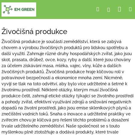
Přejít
Nák
Hledat
Přihlášení
na
obsah
koší
Živočišná produkce
Živočišná produkce je součástí zemědělství, která se zabývá
chovem a výrobou živočišných produktů pro lidskou spotřebu a
další využití. Zahrnuje různé druhy hospodářských zvířat, jako jsou
skot, prasata, drůbež, ovce, kozy, ryby a další, které jsou chovány
za účelem získávání masa, mléka, vajec, vlny, kůže a dalších
živočišných produktů. Živočišná produkce hraje klíčovou roli v
potravinové bezpečnosti a ekonomice mnoha zemí. Nicméně,
vyvíjí se tlak na toto odvětví, aby bylo více udržitelné a šetrné k
životnímu prostředí. Některé otázky, kterým musí živočišná
produkce čelit, zahrnují etické otázky týkající se životního prostředí
a pohody zvířat, efektivní využívání zdrojů a snižování negativních
dopadů na životní prostředí, jako jsou emise skleníkových plynů a
znečištění vodních toků. Snaha o inovace a udržitelné praktiky ve
zvířecím chovu je klíčová pro řešení těchto problémů a dosažení
trvale udržitelného zemědělství. Naše společnost se s touto
myšlenkou plně ztotožňuje a dodává produkty, které trvale