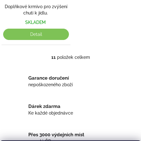
Doplňkové krmivo pro zvýšení
chuti k jídlu.
SKLADEM
Detail
11
položek celkem
O
v
l
á
Garance doručení
d
nepoškozeného zboží
a
c
í
Dárek zdarma
p
r
Ke každé objednávce
v
k
y
Přes 3000 výdejních míst
v