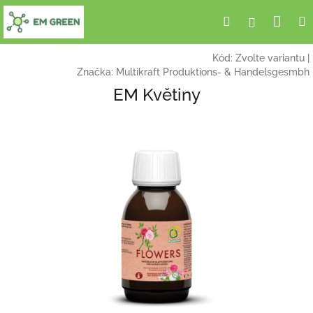
Přejít
Nák
Hledat
Přihlášení
na
obsah
koší
Kód:
Zvolte variantu
|
Značka:
Multikraft Produktions- & Handelsgesmbh
EM Květiny