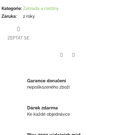
Kategorie
:
Zahrada a rostliny
Záruka
:
2 roky
ZEPTAT SE
Twitter
Facebook
Garance doručení
nepoškozeného zboží
Dárek zdarma
Ke každé objednávce
Přes 3000 výdejních míst