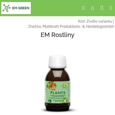
Přejít
Nák
Hledat
Přihlášení
na
obsah
koší
Kód:
Zvolte variantu
|
Značka:
Multikraft Produktions- & Handelsgesmbh
EM Rostliny