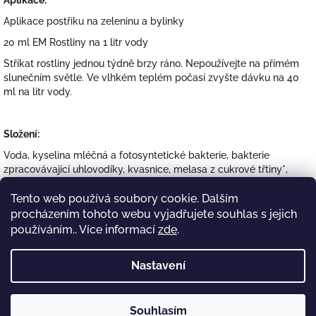
Aplikace:
Aplikace postřiku na zeleninu a bylinky
20 ml EM Rostliny na 1 litr vody
Stříkat rostliny jednou týdně brzy ráno. Nepoužívejte na přímém
slunečním světle. Ve vlhkém teplém počasí zvyšte dávku na 40
ml na litr vody.
Složení:
Voda, kyselina mléčná a fotosyntetické bakterie, bakterie
zpracovávající uhlovodíky, kvasnice, melasa z cukrové třtiny*,
keramický prášek, alkohol*, huminová kyselina**, fulvová
Tento web používá soubory cookie. Dalším
kyselina**, kyselina fosforečná, mořské řasy, fermentační ocet*,
česnek*, chilli papričky*, kopřiva*, přeslička rolní*, alkohol
procházením tohoto webu vyjadřujete souhlas s jejich
athoxilovaný. *z certifikovaného ekologického zemědělství
používáním.. Více informací
zde
.
Uchovávejte mimo dosah dětí a domácích zvířat. Nevdechujte
sprej a sprejovou mlhu.
Nastavení
Z
Souhlasím
á
Copyright 2026
EM Green shop
. Všechna práva
Vytvořil Shoptet