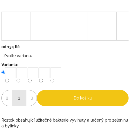
od
134 Kč
Měrná
Zvolte variantu
cena:
Varianta:
Do košíku
Roztok obsahující užitečné bakterie vyvinutý a určený pro
zeleninu
a bylinky.