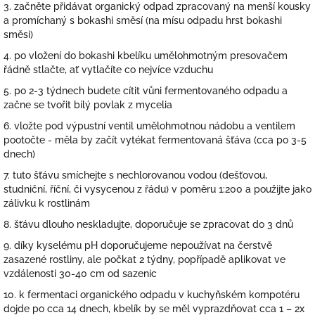
3. začněte přidávat organický odpad zpracovaný na menší kousky
a promíchaný s bokashi směsí (na mísu odpadu hrst bokashi
směsi)
4. po vložení do bokashi kbelíku umělohmotným presovačem
řádně stlačte, ať vytlačíte co nejvíce vzduchu
5. po 2-3 týdnech budete cítit vůni fermentovaného odpadu a
začne se tvořit bílý povlak z mycelia
6. vložte pod výpustní ventil umělohmotnou nádobu a ventilem
pootočte - měla by začít vytékat fermentovaná šťáva (cca po 3-5
dnech)
7. tuto šťávu smíchejte s nechlorovanou vodou (dešťovou,
studniční, říční, či vysycenou z řádu) v poměru 1:200 a použijte jako
zálivku k rostlinám
8. šťávu dlouho neskladujte, doporučuje se zpracovat do 3 dnů
9. díky kyselému pH doporučujeme nepoužívat na čerstvě
zasazené rostliny, ale počkat 2 týdny, popřípadě aplikovat ve
vzdálenosti 30-40 cm od sazenic
10. k fermentaci organického odpadu v kuchyňském kompotéru
dojde po cca 14 dnech, kbelík by se měl vyprazdňovat cca 1 – 2x