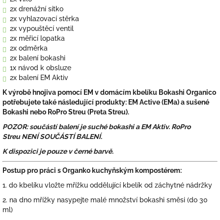
2x drenážní sítko
2x vyhlazovací stěrka
2x vypouštěcí ventil
2x měřicí lopatka
2x odměrka
2x balení bokashi
1x návod k obsluze
2x balení EM Aktiv
K výrobě hnojiva pomocí EM v domácím kbelíku Bokashi Organico
potřebujete také následující produkty: EM Active (EMa) a sušené
Bokashi nebo RoPro Streu (Preta Streu).
POZOR: součástí balení je suché bokashi a EM Aktiv. RoPro
Streu NENÍ SOUČÁSTÍ BALENÍ.
K dispozici je pouze v černé barvě.
Postup pro práci s Organko kuchyňským kompostérem:
1. do kbelíku vložte mřížku oddělující kbelík od záchytné nádržky
2. na dno mřížky nasypejte malé množství bokashi směsi (do 30
ml)