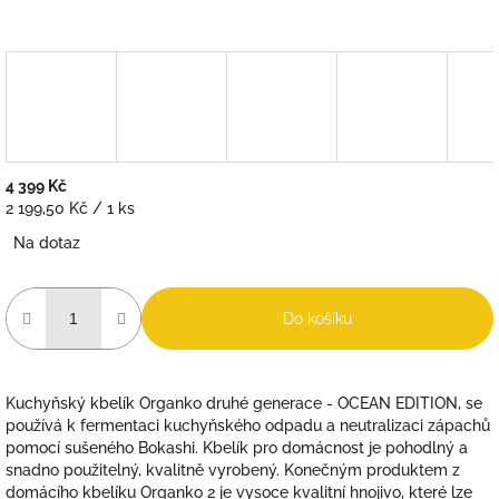
4 399 Kč
Měrná
2 199,50 Kč / 1 ks
cena:
Na dotaz
Do košíku
Kuchyňský kbelík Organko druhé generace - OCEAN EDITION, se
používá k fermentaci kuchyňského odpadu a neutralizaci zápachů
pomocí sušeného Bokashi. Kbelík pro domácnost je pohodlný a
snadno použitelný, kvalitně vyrobený. Konečným produktem z
domácího kbelíku Organko 2 je vysoce kvalitní hnojivo, které lze