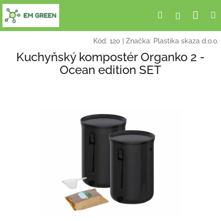
Přejít
Nák
Hledat
Přihlášení
na
obsah
koší
Kód:
120
|
Značka:
Plastika skaza d.o.o.
Kuchyňský kompostér Organko 2 -
Ocean edition SET