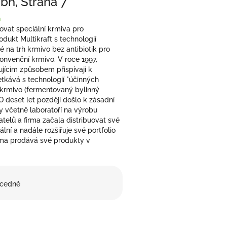
mbh
, Strana 7
h
uovat speciální krmiva pro
odukt Multikraft s technologií
 na trh krmivo bez antibiotik pro
konvenční krmivo. V roce 1997,
jícím způsobem přispívají k
tkává s technologií "účinných
 krmivo (fermentovaný bylinný
 O deset let později došlo k zásadní
y včetně laboratoří na výrobu
elů a firma začala distribuovat své
lní a nadále rozšiřuje své portfolio
rma prodává své produkty v
cedně