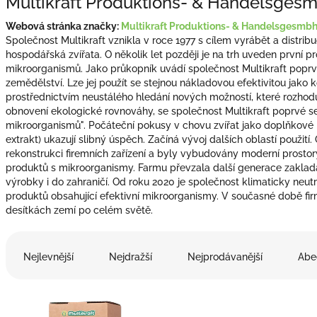
Multikraft Produktions- & Handelsges
Webová stránka značky:
Multikraft Produktions- & Handelsgesmb
Společnost Multikraft vznikla v roce 1977 s cílem vyrábět a distrib
hospodářská zvířata. O několik let později
je na trh uveden první pr
mikroorganismů. Jako průkopník uvádí společnost Multikraft poprvé
zemědělství. Lze jej použít se stejnou nákladovou efektivitou jako 
prostřednictvím neustálého hledání nových možností, které rozhodu
obnovení ekologické rovnováhy, se společnost Multikraft poprvé se
mikroorganismů". Počáteční pokusy v chovu zvířat jako doplňkové
extrakt) ukazují slibný úspěch. Začíná vývoj dalších oblastí použití.
rekonstrukci firemních zařízení a byly vybudovány moderní prostor
produktů s mikroorganismy. Farmu převzala další generace zakladat
výrobky i do zahraničí. Od roku 2020 je společnost klimaticky neutrá
produktů obsahující efektivní mikroorganismy. V současné době fi
desítkách zemí po celém světě.
Ř
a
Nejlevnější
Nejdražší
Nejprodávanější
Abe
z
e
V
n
ý
í