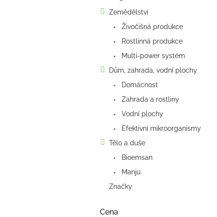
kategorie
s
Zemědělství
t
Živočišná produkce
r
a
Rostlinná produkce
n
Multi-power systém
n
í
Dům, zahrada, vodní plochy
p
Domácnost
a
Zahrada a rostliny
n
e
Vodní plochy
l
Efektivní mikroorganismy
Tělo a duše
Bioemsan
Manju
Značky
Cena