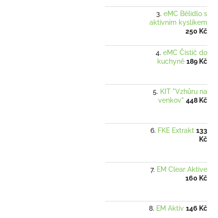
eMC Bělidlo s
aktivním kyslíkem
250 Kč
eMC Čistič do
kuchyně
189 Kč
KIT "Vzhůru na
venkov"
448 Kč
FKE Extrakt
133
Kč
EM Clear Aktive
160 Kč
EM Aktiv
146 Kč